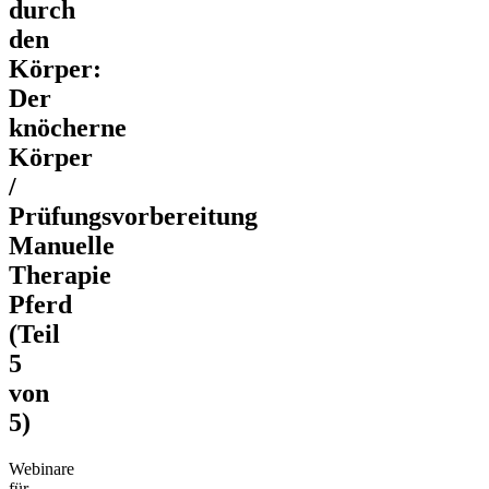
durch
den
Körper:
Der
knöcherne
Körper
/
Prüfungsvorbereitung
Manuelle
Therapie
Pferd
(Teil
5
von
5)
Webinare
für