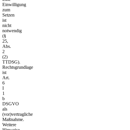
Einwilligung
zum
Setzen
ist
nicht
notwendig
(§
25,
Abs.
2
(2)
TTDSG).
Rechtsgrundlage
ist
Art.
6
I
1
b
DSGVO
als
(vor)vertragliche
Maßnahme.
Weitere
Hinweise