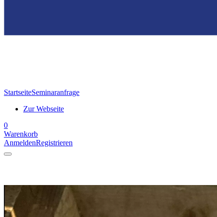
Startseite
Seminaranfrage
Zur Webseite
0
Warenkorb
Anmelden
Registrieren