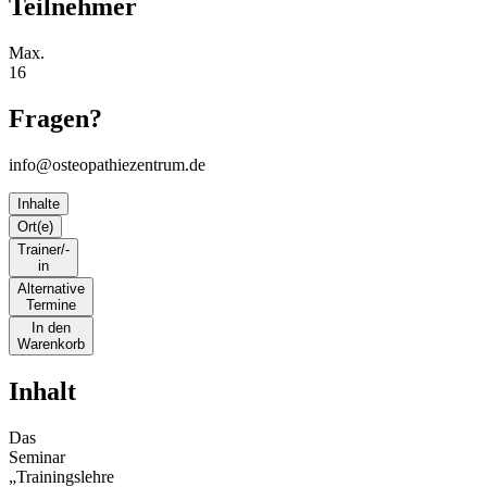
Teilnehmer
Max.
16
Fragen?
info@osteopathiezentrum.de
Inhalte
Ort(e)
Trainer/-
in
Alternative
Termine
In den
Warenkorb
Inhalt
Das
Seminar
„Trainingslehre