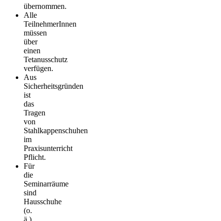
übernommen.
Alle
TeilnehmerInnen
müssen
über
einen
Tetanusschutz
verfügen.
Aus
Sicherheitsgründen
ist
das
Tragen
von
Stahlkappenschuhen
im
Praxisunterricht
Pflicht.
Für
die
Seminarräume
sind
Hausschuhe
(o.
ä.)