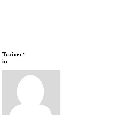
p
Trainer/-
in