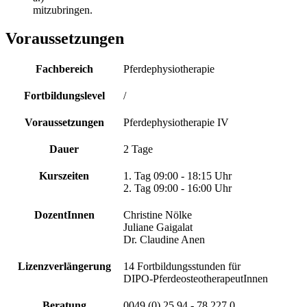
mitzubringen.
Voraussetzungen
Fachbereich
Pferdephysiotherapie
Fortbildungslevel
/
Voraussetzungen
Pferdephysiotherapie IV
Dauer
2 Tage
Kurszeiten
1. Tag 09:00 - 18:15 Uhr
2. Tag 09:00 - 16:00 Uhr
DozentInnen
Christine Nölke
Juliane Gaigalat
Dr. Claudine Anen
Lizenzverlängerung
14 Fortbildungsstunden für
DIPO-PferdeosteotherapeutInnen
Beratung
0049 (0) 25 94 - 78 227 0