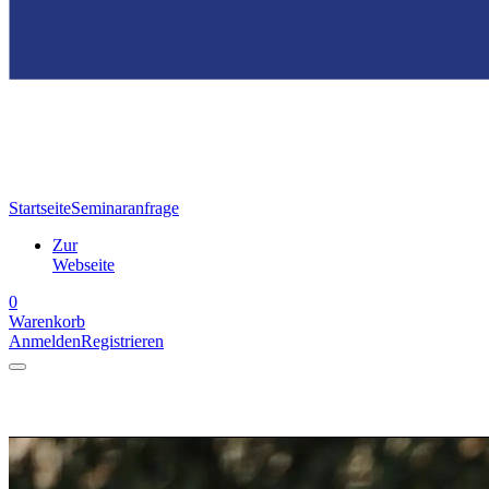
Startseite
Seminaranfrage
Zur
Webseite
0
Warenkorb
Anmelden
Registrieren