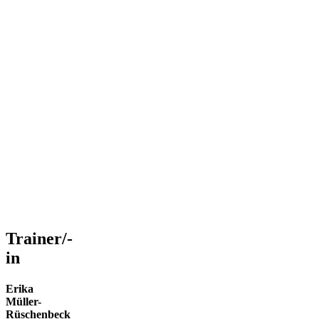
−
p
Trainer/-
in
Erika
Müller-
Rüschenbeck