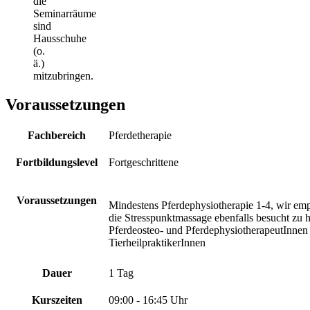
die
Seminarräume
sind
Hausschuhe
(o.
ä.)
mitzubringen.
Voraussetzungen
Fachbereich
Pferdetherapie
Fortbildungslevel
Fortgeschrittene
Voraussetzungen
Mindestens Pferdephysiotherapie 1-4, wir em
die Stresspunktmassage ebenfalls besucht zu 
Pferdeosteo- und PferdephysiotherapeutInnen
TierheilpraktikerInnen
Dauer
1 Tag
Kurszeiten
09:00 - 16:45 Uhr