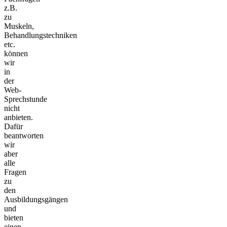
z.B.
zu
Muskeln,
Behandlungstechniken
etc.
können
wir
in
der
Web-
Sprechstunde
nicht
anbieten.
Dafür
beantworten
wir
aber
alle
Fragen
zu
den
Ausbildungsgängen
und
bieten
einen